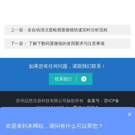
上一篇：
全自动清洁度检测显微镜快速实时分析流程
下一篇：
了解下数码显微镜的使用要求与注意事项
如果您有任何问题，请跟我们联系！
联系我们
苏州品恩仪器科技有限公司版权所有
备案号：苏ICP备
2023017447号-1
苏公网安备
×
32050602012893
sitemap.xml
技术支持：
化工仪器网
管理
登陆
欢迎来到本网站，请问有什么可以帮您？
公司提供：清洁度萃取,清洁度分析,汽车清洁度检测,奥林巴斯清