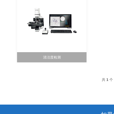
清洁度检测
共
1
个